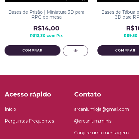
Bases de Prisão | Miniatura 3D para
Bases de Tábua e 
RPG de mesa
3D para R
R$14,00
R$1
R$13,30
com
Pix
R$9,50
COMPRAR
COMPRAR
Acesso rápido
Contato
Início
arcaniumloja@gmail.com
Perguntas Frequentes
@arcanium.minis
Conjure uma mensagem