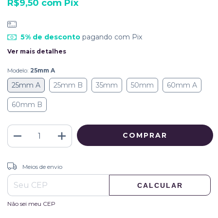
R$9,50
com
Pix
5% de desconto
pagando com Pix
Ver mais detalhes
Modelo:
25mm A
25mm A
25mm B
35mm
50mm
60mm A
60mm B
ALTERAR CEP
Entregas para o CEP:
Meios de envio
CALCULAR
Não sei meu CEP