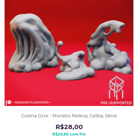
Gosma Ocre - Monstro Meleca, Geléia, Slime
R$28,00
R$26,60
com
Pix