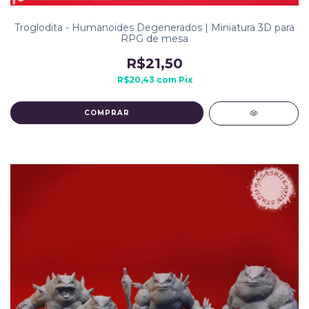
Troglodita - Humanoides Degenerados | Miniatura 3D para
RPG de mesa
R$21,50
R$20,43
com
Pix
COMPRAR