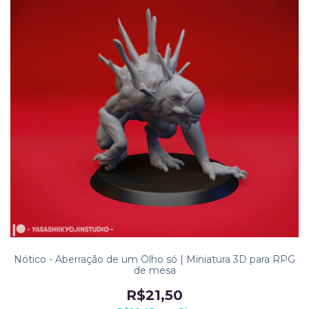
Nótico - Aberração de um Olho só | Miniatura 3D para RPG
de mesa
R$21,50