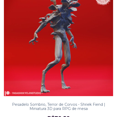
Pesadelo Sombrio, Terror de Corvos - Shriek Fiend |
Miniatura 3D para RPG de mesa