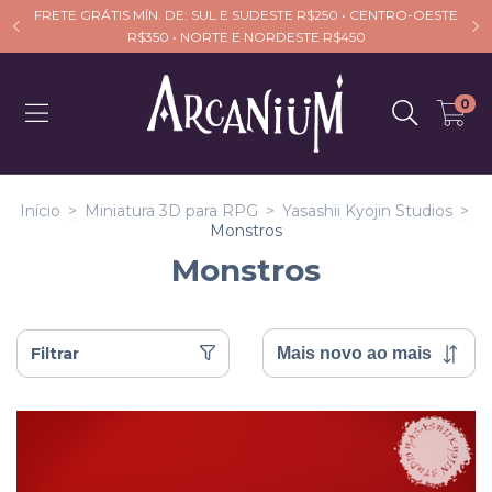
FRETE GRÁTIS MÍN. DE: SUL E SUDESTE R$250 • CENTRO-OESTE
R$350 • NORTE E NORDESTE R$450
0
Início
>
Miniatura 3D para RPG
>
Yasashii Kyojin Studios
>
Monstros
Monstros
Filtrar