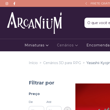
CUPOM: PRIMEIRAAVENTURA10
FRETE GRÁTI
Miniaturas
Cenários
Encomenda 
Início
>
Cenários 3D para RPG
>
Yasashii Kyoji
Filtrar por
Preço
De
Até