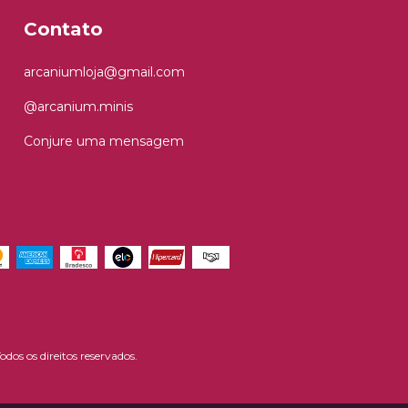
Contato
arcaniumloja@gmail.com
@arcanium.minis
Conjure uma mensagem
os os direitos reservados.