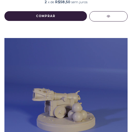
2
x de
R$58,50
sem juros
COMPRAR