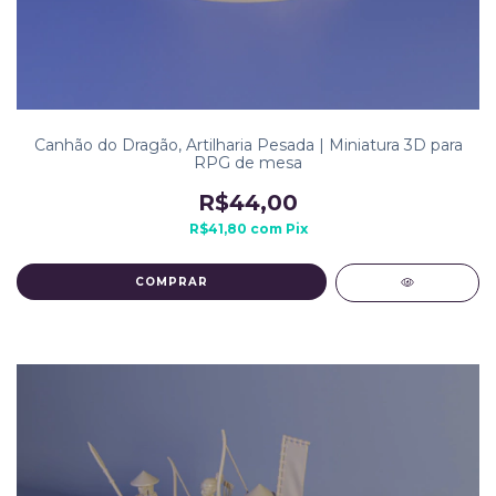
Canhão do Dragão, Artilharia Pesada | Miniatura 3D para
RPG de mesa
R$44,00
R$41,80
com
Pix