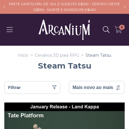
FRETE GRÁTIS MÍN. DE: SUL E SUDESTE R$250 • CENTRO-OESTE
R$350 • NORTE E NORDESTE R$450
0
Início
>
Cenários 3D para RPG
>
Steam Tatsu
Steam Tatsu
Filtrar