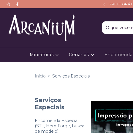
CUPOM: PRIMEIRAAVENTURA10
FRETE GRÁTI
Miniaturas
Cenários
Encomenda 
Início
>
Serviços Especiais
Serviços
Especiais
Encomenda Especial
(STL, Hero Forge, busca
de modelo)