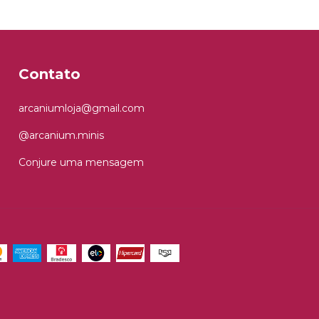
Contato
arcaniumloja@gmail.com
@arcanium.minis
Conjure uma mensagem