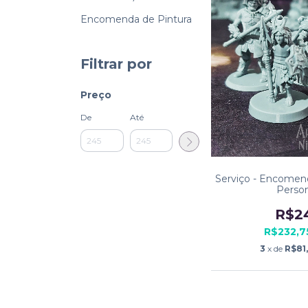
Encomenda de Pintura
Filtrar por
Preço
De
Até
Serviço - Encomen
Person
R$2
R$232,
3
x de
R$81