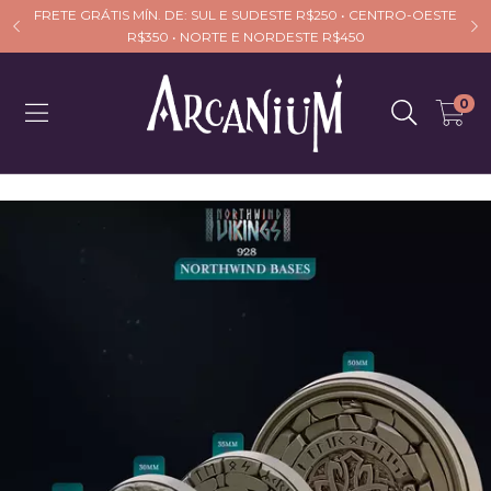
FRETE GRÁTIS MÍN. DE: SUL E SUDESTE R$250 • CENTRO-OESTE
R$350 • NORTE E NORDESTE R$450
0