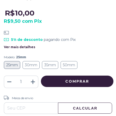
R$10,00
R$9,50
com
Pix
5% de desconto
pagando com Pix
Ver mais detalhes
Modelo:
25mm
25mm
30mm
35mm
50mm
ALTERAR CEP
Entregas para o CEP:
Meios de envio
CALCULAR