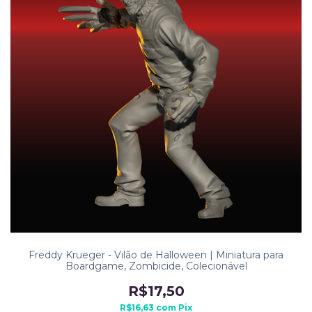
Freddy Krueger - Vilão de Halloween | Miniatura para
Boardgame, Zombicide, Colecionável
R$17,50
R$16,63
com
Pix