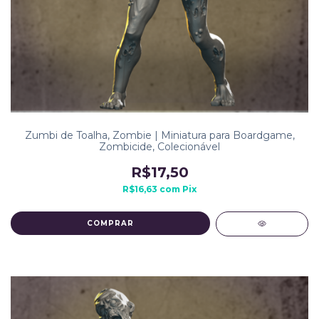
Zumbi de Toalha, Zombie | Miniatura para Boardgame,
Zombicide, Colecionável
R$17,50
R$16,63
com
Pix
COMPRAR