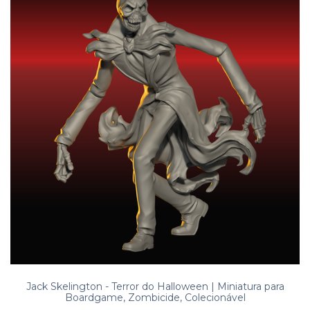
Jack Skelington - Terror do Halloween | Miniatura para
Boardgame, Zombicide, Colecionável