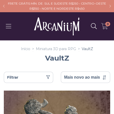
FRETE GRÁTIS MÍN. DE: SUL E SUDESTE R$250 • CENTRO-OESTE
R$350 • NORTE E NORDESTE R$450
0
Início
>
Miniatura 3D para RPG
>
VaultZ
VaultZ
Filtrar