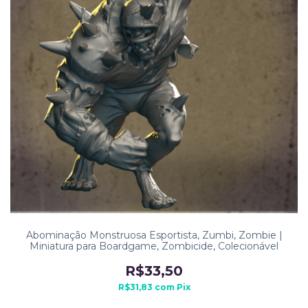
Abominação Monstruosa Esportista, Zumbi, Zombie |
Miniatura para Boardgame, Zombicide, Colecionável
R$33,50
R$31,83
com
Pix