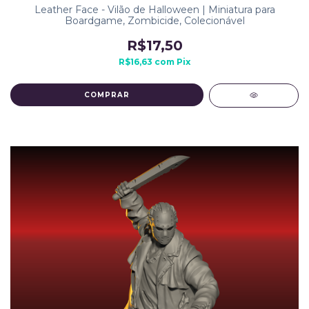
Leather Face - Vilão de Halloween | Miniatura para
Boardgame, Zombicide, Colecionável
R$17,50
R$16,63
com
Pix
COMPRAR