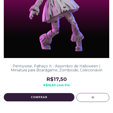
Pennywise, Palhaço It - Assombro de Halloween |
Miniatura para Boardgame, Zombicide, Colecionável
R$17,50
R$16,63
com
Pix
COMPRAR