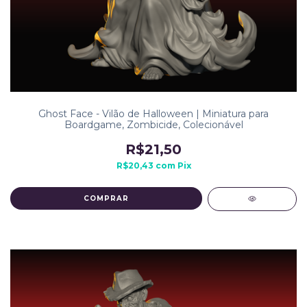
Ghost Face - Vilão de Halloween | Miniatura para
Boardgame, Zombicide, Colecionável
R$21,50
R$20,43
com
Pix
COMPRAR