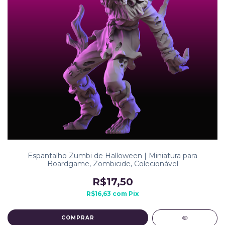
Espantalho Zumbi de Halloween | Miniatura para
Boardgame, Zombicide, Colecionável
R$17,50
R$16,63
com
Pix
COMPRAR