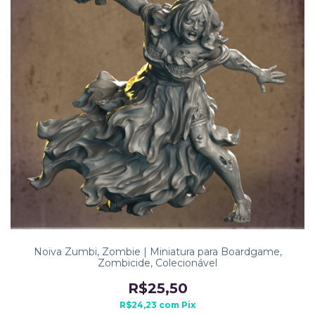
Noiva Zumbi, Zombie | Miniatura para Boardgame,
Zombicide, Colecionável
R$25,50
R$24,23
com
Pix