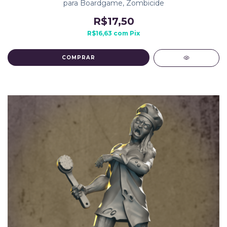
para Boardgame, Zombicide
R$17,50
R$16,63
com
Pix
COMPRAR