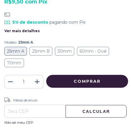
R$9,50
com
Pix
5% de desconto
pagando com Pix
Ver mais detalhes
Modelo:
25mm A
25mm A
25mm B
30mm
60mm - Oval
70mm
ALTERAR CEP
Entregas para o CEP:
Meios de envio
CALCULAR
Não sei meu CEP