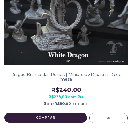
Dragão Branco das Ruínas | Miniatura 3D para RPG de
mesa
R$240,00
R$228,00
com
Pix
3
x de
R$80,00
sem juros
COMPRAR