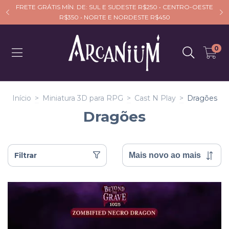
FRETE GRÁTIS MÍN. DE: SUL E SUDESTE R$250 • CENTRO-OESTE
R$350 • NORTE E NORDESTE R$450
0
Início
>
Miniatura 3D para RPG
>
Cast N Play
>
Dragões
Dragões
Filtrar