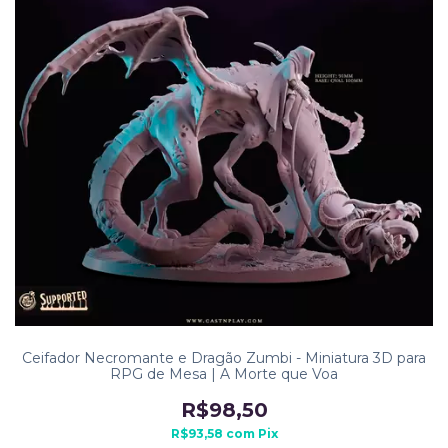
Ceifador Necromante e Dragão Zumbi - Miniatura 3D para
RPG de Mesa | A Morte que Voa
R$98,50
R$93,58
com
Pix