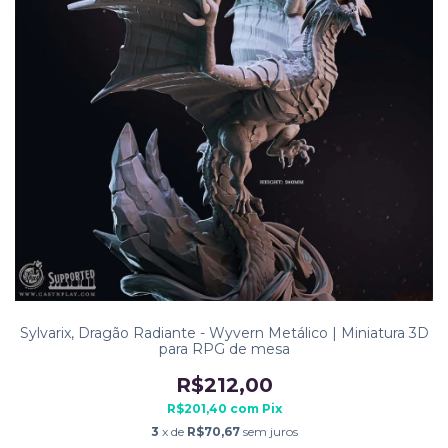
Sylvarix, Dragão Radiante - Wyvern Metálico | Miniatura 3D
para RPG de mesa
R$212,00
R$201,40
com
Pix
3
x de
R$70,67
sem juros