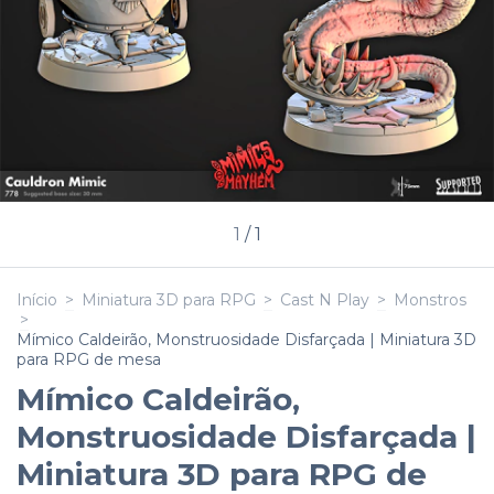
1
/
1
Início
>
Miniatura 3D para RPG
>
Cast N Play
>
Monstros
>
Mímico Caldeirão, Monstruosidade Disfarçada | Miniatura 3D
para RPG de mesa
Mímico Caldeirão,
Monstruosidade Disfarçada |
Miniatura 3D para RPG de