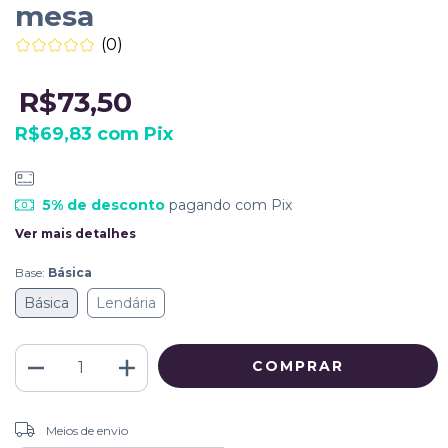
mesa
(0)
R$73,50
R$69,83
com
Pix
5% de desconto
pagando com Pix
Ver mais detalhes
Base:
Básica
Básica
Lendária
ALTERAR CEP
Entregas para o CEP:
Meios de envio