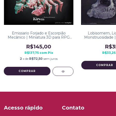
Emissario Forjado e Escorpião
Lobisomem, Lic
Mecânico | Miniatura 3D para RPG
Monstruosidade | 
de mesa
RPG d
R$145,00
R$3
R$137,75
com
Pix
R$33,2
2
x de
R$72,50
sem juros
COMPRAR
COMPRAR
Acesso rápido
Contato