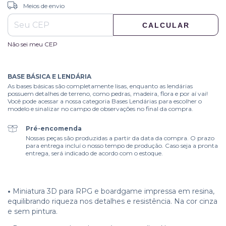
ALTERAR CEP
Entregas para o CEP:
Meios de envio
CALCULAR
Não sei meu CEP
BASE BÁSICA E LENDÁRIA
As bases básicas são completamente lisas, enquanto as lendárias
possuem detalhes de terreno, como pedras, madeira, flora e por aí vai!
Você pode acessar a nossa categoria Bases Lendárias para escolher o
modelo e sinalizar no campo de observações no final da compra.
Pré-encomenda
Nossas peças são produzidas a partir da data da compra. O prazo
para entrega incluí o nosso tempo de produção. Caso seja a pronta
entrega, será indicado de acordo com o estoque.
•
Miniatura 3D para RPG e boardgame impressa em resina,
equilibrando riqueza nos detalhes e resistência. Na cor cinza
e sem pintura.