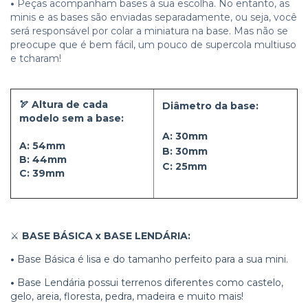
•
Peças acompanham bases à sua escolha. No entanto, as
minis e as bases são enviadas separadamente, ou seja, você
será responsável por colar a miniatura na base. Mas não se
preocupe que é bem fácil, um pouco de supercola multiuso
e tcharam!
🏹 Altura de cada
Diâmetro da base:
modelo sem a base:
A
:
30mm
A
:
54mm
B
:
30mm
B
: 44
mm
C
:
25mm
C
: 39
mm
⚔️
BASE BÁSICA x BASE LENDÁRIA:
•
Base Básica é lisa e do tamanho perfeito para a sua mini.
•
Base Lendária possui terrenos diferentes como castelo,
gelo, areia, floresta, pedra, madeira e muito mais!