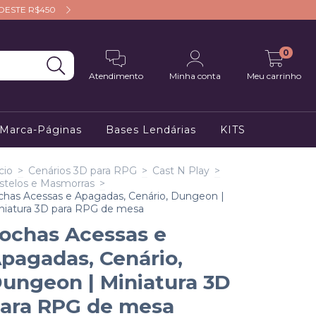
RDESTE R$450
APROVEITE NOSSO CUPOM: P
0
Atendimento
Minha conta
Meu carrinho
 Marca-Páginas
Bases Lendárias
KITS
cio
>
Cenários 3D para RPG
>
Cast N Play
>
stelos e Masmorras
>
chas Acessas e Apagadas, Cenário, Dungeon |
niatura 3D para RPG de mesa
ochas Acessas e
pagadas, Cenário,
ungeon | Miniatura 3D
ara RPG de mesa