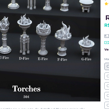
R
Ve
Mo
C
C
C
C
C