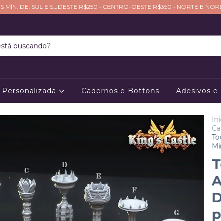
S MÍN. DE: SUL E SUDESTE R$250 • CENTRO-OESTE R$350 • NORTE E NO
Personalizada
Cadernos e Bottons
Adesivos e
Iní
Ca
To
Mi
T
A
D
p