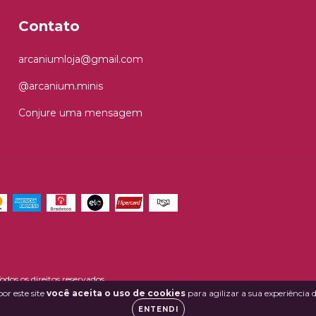
Contato
arcaniumloja@gmail.com
@arcanium.minis
Conjure uma mensagem
os os direitos reservados.
or este site
você aceita o uso de cookies
para agilizar a sua experiência
ENTENDI