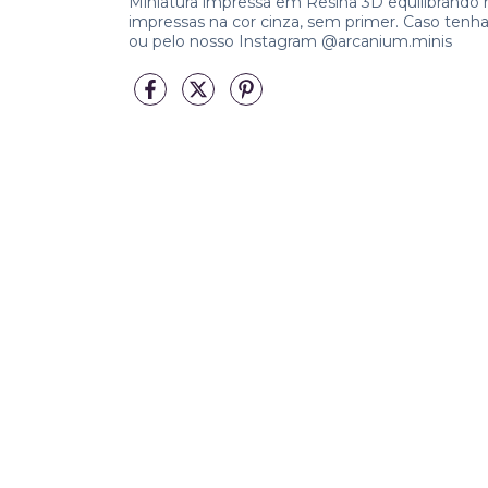
Miniatura impressa em Resina 3D equilibrando r
impressas na cor cinza, sem primer. Caso te
ou pelo nosso Instagram @arcanium.minis