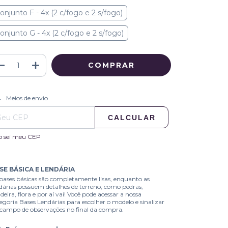
onjunto F - 4x (2 c/fogo e 2 s/fogo)
onjunto G - 4x (2 c/fogo e 2 s/fogo)
ALTERAR CEP
regas para o CEP:
Meios de envio
CALCULAR
o sei meu CEP
SE BÁSICA E LENDÁRIA
bases básicas são completamente lisas, enquanto as
dárias possuem detalhes de terreno, como pedras,
eira, flora e por aí vai! Você pode acessar a nossa
egoria Bases Lendárias para escolher o modelo e sinalizar
campo de observações no final da compra.