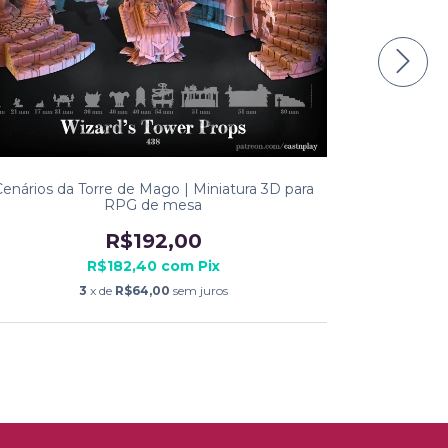
enários da Torre de Mago | Miniatura 3D para
Cenário de 
RPG de mesa
e Ossos 
R$192,00
R$182,40
com
Pix
3
x de
R$64,00
sem juros