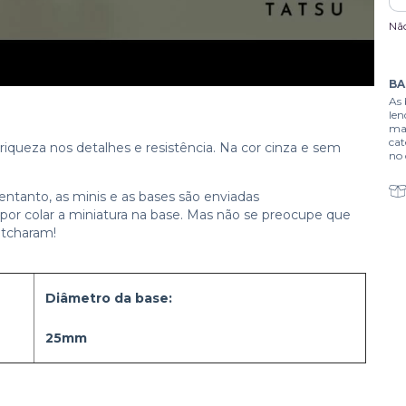
Nã
BA
As 
len
mad
cat
riqueza nos detalhes e resistência. Na cor cinza e sem
no 
tanto, as minis e as bases são enviadas
por colar a miniatura na base. Mas não se preocupe que
 tcharam!
Diâmetro da base:
25mm