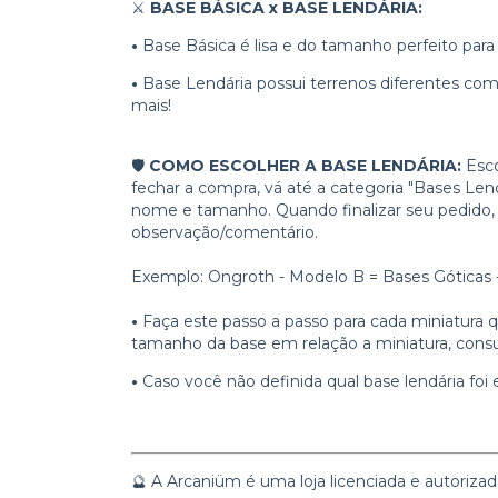
⚔️
BASE BÁSICA x BASE LENDÁRIA:
•
Base Básica é lisa e do tamanho perfeito para 
•
Base Lendária possui terrenos diferentes como 
mais!
🛡️
COMO ESCOLHER A BASE LENDÁRIA:
Esco
fechar a compra, vá até a categoria "Bases Len
nome e tamanho. Quando finalizar seu pedido,
observação/comentário.
Exemplo: Ongroth - Modelo B = Bases Gótica
•
Faça este passo a passo para cada miniatura qu
tamanho da base em relação a miniatura, consu
•
Caso você não definida qual base lendária foi
🔮 A Arcaniüm é uma loja licenciada e autoriz