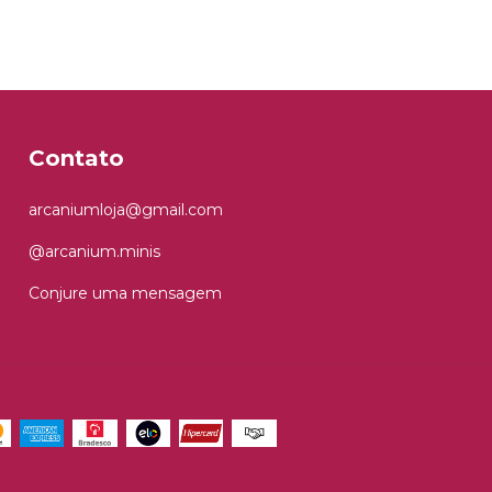
Contato
arcaniumloja@gmail.com
@arcanium.minis
Conjure uma mensagem