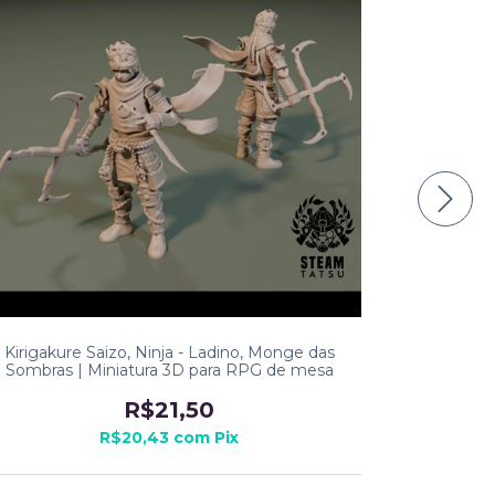
Kirigakure Saizo, Ninja - Ladino, Monge das
Sarutobe Sa
Sombras | Miniatura 3D para RPG de mesa
das Sombra
R$21,50
R$20,43
com
Pix