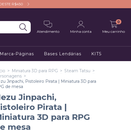
RDESTE R$450
APROVEITE NOSSO CUPOM: P
0
Atendimento
Minha conta
Meu carrinho
 Marca-Páginas
Bases Lendárias
KITS
cio
>
Miniatura 3D para RPG
>
Steam Tatsu
>
rsonagens
>
zu Jinpachi, Pistoleiro Pirata | Miniatura 3D para
G de mesa
ezu Jinpachi,
istoleiro Pirata |
iniatura 3D para RPG
e mesa