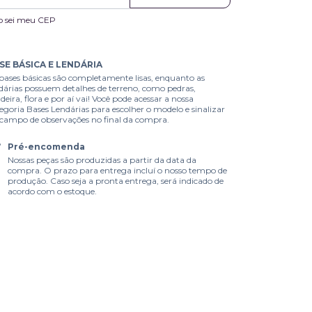
o sei meu CEP
SE BÁSICA E LENDÁRIA
bases básicas são completamente lisas, enquanto as
dárias possuem detalhes de terreno, como pedras,
eira, flora e por aí vai! Você pode acessar a nossa
egoria Bases Lendárias para escolher o modelo e sinalizar
campo de observações no final da compra.
Pré-encomenda
Nossas peças são produzidas a partir da data da
compra. O prazo para entrega incluí o nosso tempo de
produção. Caso seja a pronta entrega, será indicado de
acordo com o estoque.