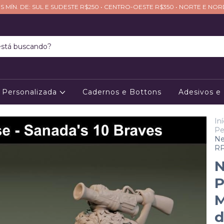
S MÍN. DE: SUL E SUDESTE R$250 • CENTRO-OESTE R$350 • NORTE E NO
Personalizada
Cadernos e Bottons
Adesivos e
Iní
Pe
Ne
RP
N
P
M
d