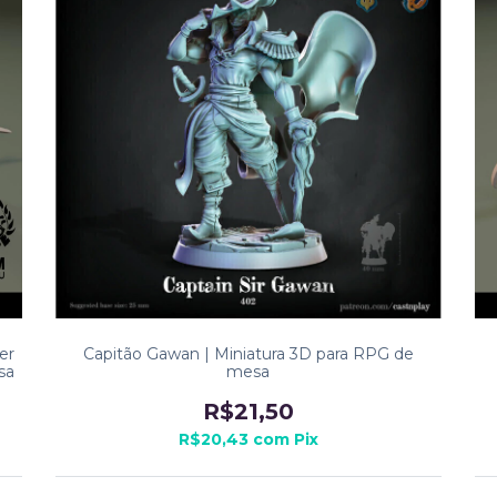
er
Capitão Gawan | Miniatura 3D para RPG de
sa
mesa
R$21,50
R$20,43
com
Pix