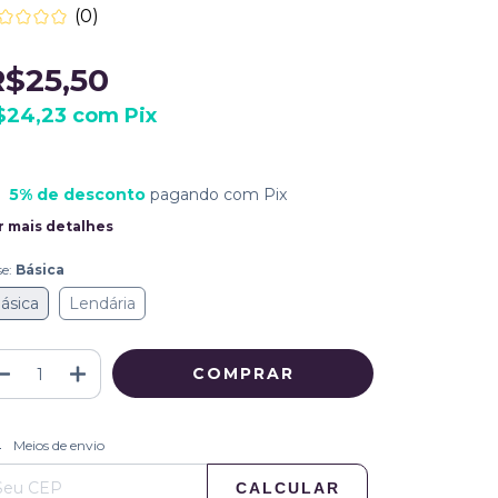
(0)
R$25,50
$24,23
com
Pix
5% de desconto
pagando com Pix
r mais detalhes
se:
Básica
ásica
Lendária
ALTERAR CEP
regas para o CEP:
Meios de envio
CALCULAR