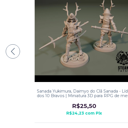
shigaru,
Sanada Yukimura, Daimyo do Clã Sanada - Líd
ra RPG
dos 10 Bravos | Miniatura 3D para RPG de me
R$25,50
R$24,23
com
Pix