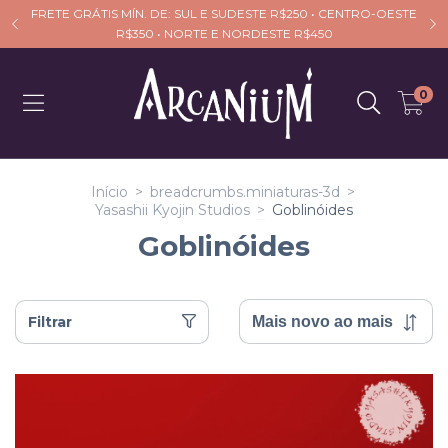
FRETE GRÁTIS MÍN. DE: SUL E SUDESTE R$250 • CENTRO-OESTE
R$350 • NORTE E NORDESTE R$450
0
Início
>
breadcrumbs.miniaturas-3d
>
Yasashii Kyojin Studios
>
Goblinóides
Goblinóides
Filtrar