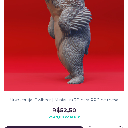
Urso coruja, Owlbear | Miniatura 3D para RPG de mesa
R$52,50
R$49,88
com
Pix