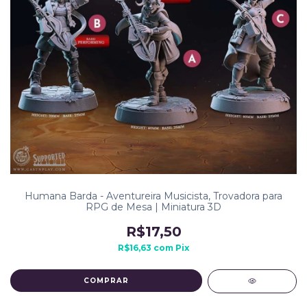
Humana Barda - Aventureira Musicista, Trovadora para
RPG de Mesa | Miniatura 3D
R$17,50
R$16,63
com
Pix
COMPRAR