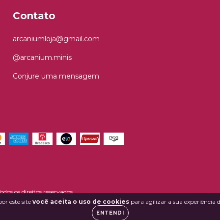
Contato
arcaniumloja@gmail.com
@arcanium.minis
Conjure uma mensagem
os os direitos reservados.
or este site
você aceita o uso de cookies
para agilizar a sua experiência
ENTENDI