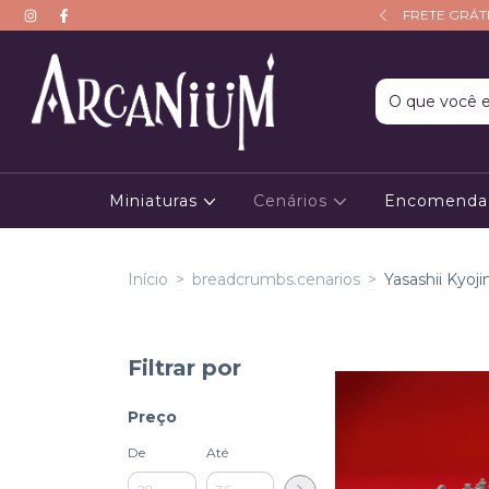
CUPOM: PRIMEIRAAVENTURA10
FRETE GRÁTI
Miniaturas
Cenários
Encomenda 
Início
>
breadcrumbs.cenarios
>
Yasashii Kyoji
Filtrar por
Preço
De
Até